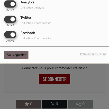
Analytics
Utilisation: Analyse
Activé
Twitter
Utilisation: Fonctionnalité
Activé
Facebook
13 MARS 2026
Utilisation: Fonctionnalité
Activé
Commentaires(0)
Propulsé par Orejime
Sauvegarder
Connectez-vous pour commenter cet article
SE CONNECTER
0
0
0