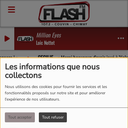
Million Eyes
Loic Nottet
encore !
CECILIE
-
Merci beaucoup d'avoir joué à 'Vale 
Les informations que nous
collectons
Olivier
Nous utilisons des cookies pour fournir les services et les
fonctionnalités proposés sur notre site et pour améliorer
l'expérience de nos utilisateurs.
.
Tout accepter
Tout refuser