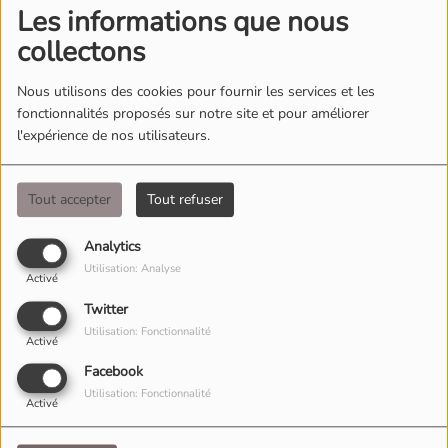
Les informations que nous
collectons
Nous utilisons des cookies pour fournir les services et les
fonctionnalités proposés sur notre site et pour améliorer
l'expérience de nos utilisateurs.
Tout accepter
Tout refuser
Analytics
Utilisation: Analyse
Activé
Twitter
Utilisation: Fonctionnalité
Activé
SAMEDI, DE 18:00 À 19:00
Facebook
Utilisation: Fonctionnalité
Activé
Votre warm up du samedi soir, Charles sélectionne les