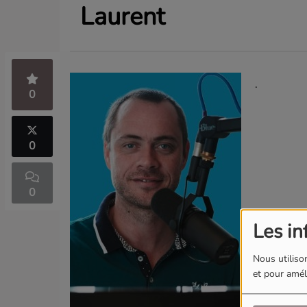
Laurent
.
0
0
0
Les in
Nous utilison
et pour améli