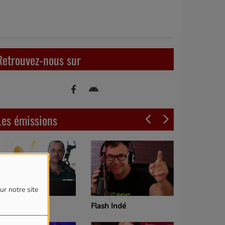
Retrouvez-nous sur
Les émissions
ur notre site
e cool morning
Flash Indé