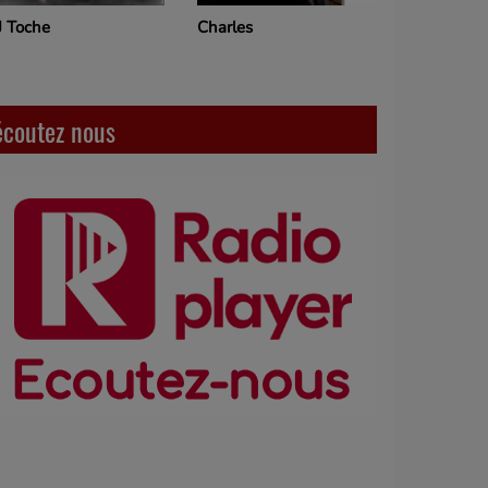
J Toche
Charles
écoutez nous