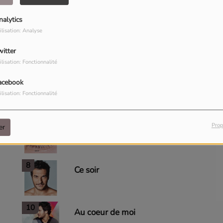
J'ai cherché
nalytics
séverine
Laurent
D
ilisation: Analyse
Carrousel (feat. Indila)
witter
ilisation: Fonctionnalité
4
acebook
Longtemps
ilisation: Fonctionnalité
6
Prop
Rétine
er
8
Ce soir
10
Au coeur de moi