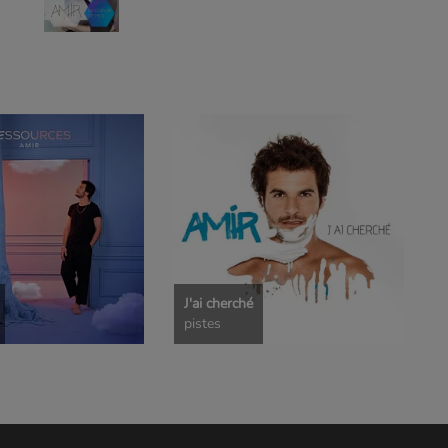
J'ai cherché
pistes