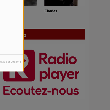
J Toche
Charles
écoutez nous
ulsé par Orejime