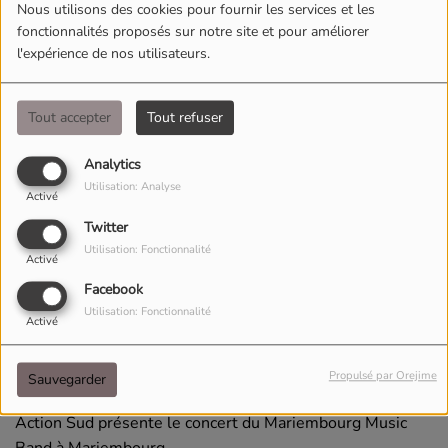
Nous utilisons des cookies pour fournir les services et les
fonctionnalités proposés sur notre site et pour améliorer
l'expérience de nos utilisateurs.
Tout accepter
Tout refuser
Analytics
Utilisation: Analyse
Activé
Twitter
Utilisation: Fonctionnalité
Activé
Facebook
Utilisation: Fonctionnalité
Activé
24 OCTOBRE 2024
Écouter le podcast
Télécharger le podcast
Propulsé par Orejime
Sauvegarder
Action Sud présente le concert du Mariembourg Music