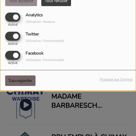
DE LA JOURNÉE DE LA
Tout accepter
Tout refuser
FEMME.
LE COLLECTIF "LES
Analytics
Utilisation: Analyse
ALICES" PRÉSENTE
Activé
"SUR LE CHEMIN ...." À
Twitter
ACTION SUD.
Utilisation: Fonctionnalité
Activé
Facebook
LA SAINT PATRICK
Utilisation: Fonctionnalité
S'INVITE UNE
Activé
NOUVELLE FOIS À
Propulsé par Orejime
Sauvegarder
ACTION SUD
MADAME
BARBARESCH
PRÉSENTE UN APPEL À
PROJET DE LA
FONDATION CHIMAY