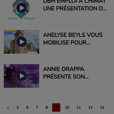
DBH EMPLOI À CHIMAY
WARTOISE
UNE PRÉSENTATION DE
MMES WAUTERS ET
DUJACQUIER
ANELYSE BEYLS VOUS
MOBILISE POUR
RENDRE CUL-DES-
SARTS PLUS PROPRE
CES 22 ET 23 MARS
ANNIE DRAPPA
PROCHAINS
PRÉSENTE SON
SPECTACLE "IL ÉTAIT
UNE AUTRE FOIS"
<
5
6
7
8
9
10
11
12
13