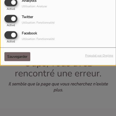
40
Analytics
Utilisation: Analyse
Activé
Twitter
Utilisation: Fonctionnalité
Activé
Facebook
Utilisation: Fonctionnalité
Activé
Propulsé par Orejime
Sauvegarder
Oups, vous avez
rencontré une erreur.
Il semble que la page que vous recherchez n’existe
plus.