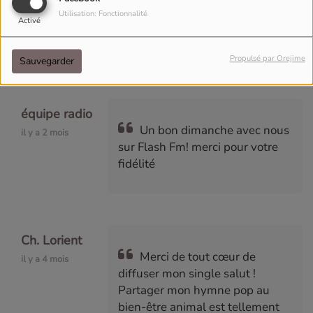
vous pouvez streamer notre
Utilisation: Fonctionnalité
dernier single "Lost in Time" ici
Activé
???? https://song.link/Delaurean
Propulsé par Orejime
Sauvegarder
équipe radio
Un bon dimanche avec nous
il y a 2 mois
sur Flash Fm! merci pour votre
fidélité
Ch. Lorient
Merci de tout cœur de
il y a 4 mois
diffuser mon single salut !
Partager mon hymne pop au
bien-être animal est tellement